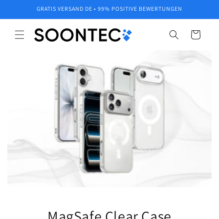
Direkt
GRATIS VERSAND DE • 99% POSITIVE BEWERTUNGEN
zum
Inhalt
Warenkorb
MagSafe Clear Case