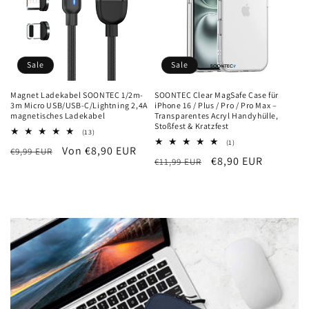
Sale
Sale
Magnet Ladekabel SOONTEC 1/2m-
SOONTEC Clear MagSafe Case für
3m Micro USB/USB-C/Lightning 2,4A
iPhone 16 / Plus / Pro / Pro Max –
magnetisches Ladekabel
Transparentes Acryl Handyhülle,
Stoßfest & Kratzfest
13
(13)
Bewertungen
1
(1)
Normaler
Verkaufspreis
Von €8,90 EUR
€9,99 EUR
insgesamt
Bewertungen
Normaler
Verkaufspreis
€8,90 EUR
€11,99 EUR
insgesamt
Preis
Preis