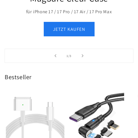
für iPhone 17 / 17 Pro / 17 Air / 17 Pro Max
JETZT KAUFEN
von
1
/
3
Bestseller