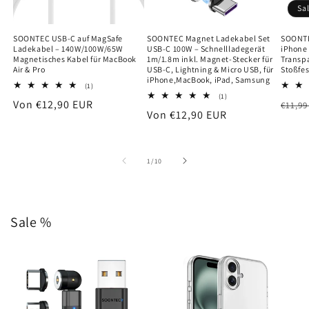
Sa
SOONTEC USB-C auf MagSafe
SOONTEC Magnet Ladekabel Set
SOONTE
Ladekabel – 140W/100W/65W
USB-C 100W – Schnellladegerät
iPhone 
Magnetisches Kabel für MacBook
1m/1.8m inkl. Magnet-Stecker für
Transpa
Air & Pro
USB-C, Lightning & Micro USB, für
Stoßfes
iPhone,MacBook, iPad, Samsung
1
(1)
Bewertungen
1
(1)
Normaler
Von €12,90 EUR
Norm
€11,99
insgesamt
Bewertungen
Normaler
Von €12,90 EUR
insgesamt
Preis
Preis
Preis
von
1
/
10
Sale %